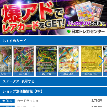
おすすめカード
,580
¥2,080
¥5,980
¥47,300
¥204,667
ステータス
表示する
ショップ別価格情報【PR】
★ 追加
カードラッシュ
3,780円