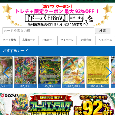
検索
カード検索
高騰カード
下落カード
マイページ
お問合せ
ワンピース
おすすめカード
,580
¥2,080
¥5,980
¥47,300
¥204,667