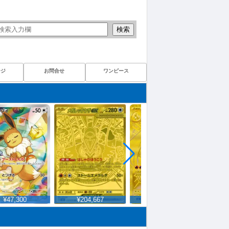
検索
ージ
お問合せ
ワンピース
¥47,300
¥204,667
¥1,480,000
¥