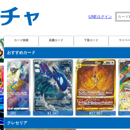
LINEログイン
カード検索
高騰カード
下落カード
マイペ
おすすめカード
¥7,080
¥1,947
¥17,967
クレセリア