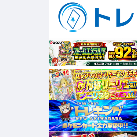
¥7,980
¥83,467
¥5,430