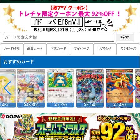
検索
カード検索
高騰カード
下落カード
マイページ
お問合せ
ワンピース
おすすめカード
,467
¥43,800
¥9,730
¥7,140
¥7,480