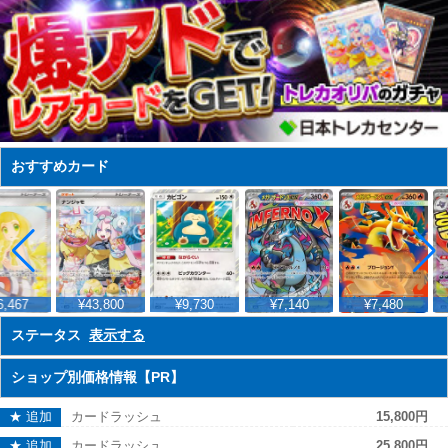
おすすめカード
,467
¥43,800
¥9,730
¥7,140
¥7,480
ステータス
表示する
ショップ別価格情報【PR】
★ 追加
カードラッシュ
15,800円
★ 追加
カードラッシュ
25,800円