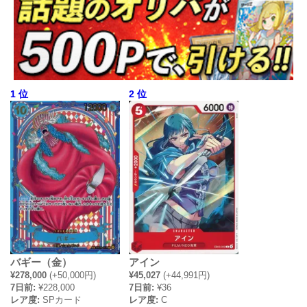
1 位
2 位
バギー（金）
アイン
¥278,000
(+50,000円)
¥45,027
(+44,991円)
7日前:
¥228,000
7日前:
¥36
レア度:
SPカード
レア度:
C