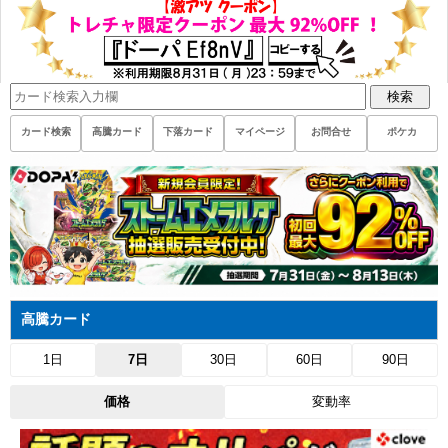
検索
カード検索
高騰カード
下落カード
マイページ
お問合せ
ポケカ
高騰カード
1日
7日
30日
60日
90日
価格
変動率