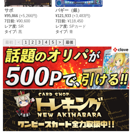
サボ
バギー（銀）
¥95,866
(+5,266円)
¥121,933
(+3,483円)
7日前:
¥90,600
7日前:
¥118,450
レア度:
SR
レア度:
SPカード
タイプ:
黒
タイプ:
青
最初
<
1
2
3
4
5
>
最後