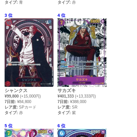
タイプ:
青
タイプ:
赤
3 位
4 位
シャンクス
サカズキ
¥99,800
(+15,000円)
¥401,333
(+13,333円)
7日前:
¥84,800
7日前:
¥388,000
レア度:
SPカード
レア度:
SR
タイプ:
赤
タイプ:
紫
5 位
6 位