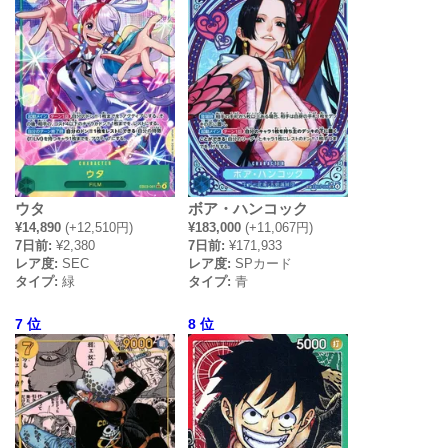
ウタ
ボア・ハンコック
¥14,890
(+12,510円)
¥183,000
(+11,067円)
7日前:
¥2,380
7日前:
¥171,933
レア度:
SEC
レア度:
SPカード
タイプ:
緑
タイプ:
青
7 位
8 位