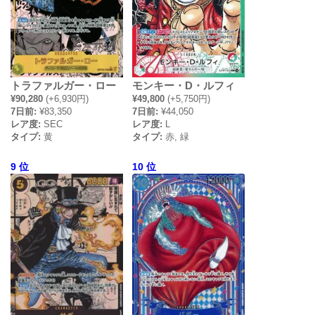
トラファルガー・ロー
モンキー・D・ルフィ
¥90,280
(+6,930円)
¥49,800
(+5,750円)
7日前:
¥83,350
7日前:
¥44,050
レア度:
SEC
レア度:
L
タイプ:
黄
タイプ:
赤, 緑
9 位
10 位