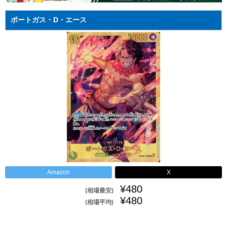
ポートガス・D・エース
Amazon
X
¥480
(相場最安)
¥480
(相場平均)