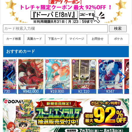
検索
カード検索
高騰カード
下落カード
マイページ
お問合せ
ポケカ
おすすめカード
4,730
¥942,000
¥19,800
¥2,110
¥347
¥