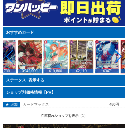
おすすめカード
4,730
¥942,000
¥19,800
¥2,110
¥347
¥
ステータス
表示する
ショップ別価格情報【PR】
★ 追加
カードマックス
480円
在庫切れショップを表示（1）